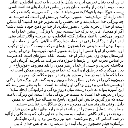
ندارد. او به دنبال تعریف ابژه به شکل واقعیت، یا به تعبیر افلاطون، تقلیدِ
دست دوم یا چندم از واقعیت -آن هم بر اساس قراردادهای نشانه‌شناسی
نیست. «پیکاسو» یا «پولاک» نمی‌خواهند آنچه را که می‌بینند بکشند، بلکه
آنچه را به آن می‌‌اندیشند، تصویر می‌کنند. پرسش این است که هنرمند به
چه ویژگی خدا می‌اندیشد و چه بخشی را به تصویر خواهد کشید؟ آیا ممکن
است او جدا از تجربه بشری، تصور دیگری از خدا در ذهن خود داشته باشد؟
اگر او همچنان قادر به درک خدا نیست، پس آیا ویژگی راستین خدا را به
تصویر می‌کشد، یا عملا مطابق گفته افلاطون، در مرحله والاتر تقلید یعنی
ایده قرار دارد؟ از طرفی در صفات دوازده‌گانه الاهی، یکی از صفات او
بسیط بودن است؛ یعنی خدا همچون ابژه‌ای مرکب نیست که بتوان ترکیب
او یا بخشی از او یا حسی از او را به تصویر کشید. غیربسیط بودن او، یعنی
غیرمتعال بودن وی. پس دیگر او خدا نیست، بلکه سوژه‌ای است که هنرمند
بر اساس تجربه خود از ابژه‌ها یا سوژه‌های مرکب می‌آفریند. گریبان این
مکاشفه تجربی و حسی از خدا در هنر مدرن را نقد معروف «فوئرباخ» از
دین می‌گیرد که بر طبق آن، آنچه که خدا فرض می‌شود، ممکن است نه
خدا بلکه ما باشیم در مقام سوژه. هرچند در آموزه کلاسیک، مفهوم
درون‌بودگی را در حضور مطلق خدا می‌بینیم و به گفته فین‌برگ، فرابودگی
او هستی‌شناختی و درون‌بودگی او رابطه‌مند است، اما به نظر نمی‌رسد که
این آموزه بتواند تعادلی درست میان درون‌بودگی و فرابودگی ایجاد نماید؛
زیرا در تعریف خدا عمدتا به سمت فرابودگی مایل است. این ویژگی باعث
شده که بزرگترین چالش این آموزه، پاسخ به مساله شرّ باشد. به همین
دلیل، وقتی هنرمند مدرنی همچون «مارک شاگال» در نقاشی «سفید
مصلوب»، شمایل مسیح را در میانه تمام شرارت‌های دنیای مدرن قرار
می‌دهد، در واقع نگاهی متفاوت به مسیحا و خدایی دارد که به شکلی رازآلود
در همه کسانی که رنج می‌کشند، خود نیز رنج می‌برد. یا وقتی «اینگمار
برگمان» فیلم «همچون در یک آینه» را می‌سازد، به چالش خدای غایبی