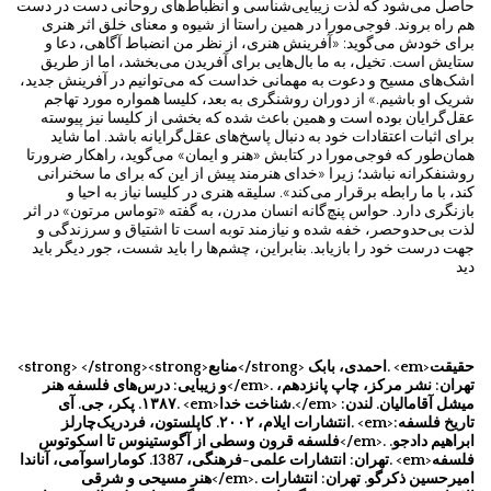
حاصل می‌شود که لذت زیبایی‌شناسی و انظباط‌های روحانی دست در دست
هم راه بروند. فوجی‌مورا در همین راستا از شیوه و معنای خلق اثر هنری
برای خودش می‌گوید: «آفرینش هنری، از نظر من انضباط آگاهی، دعا و
ستایش است. تخیل، به ما بال‌هایی برای آفریدن می‌بخشد، اما از طریق
اشک‌های مسیح و دعوت به مهمانی خداست که می‌توانیم در آفرینش جدید،
شریک او باشیم.» از دوران روشنگری به بعد، کلیسا همواره مورد تهاجم
عقل‌گرایان بوده ‌است و همین باعث شده که بخشی از کلیسا نیز پیوسته
برای اثبات اعتقادات خود به دنبال پاسخ‌های عقل‌گرایانه باشد. اما شاید
همان‌طور که فوجی‌مورا در کتابش «هنر و ایمان» می‌گوید، راهکار ضرورتا
روشنفکرانه نباشد؛ زیرا «خدای هنرمند پیش از این‌ که برای ما سخنرانی
کند، با ما رابطه برقرار می‌کند». سلیقه هنری در کلیسا نیاز به احیا و
بازنگری دارد. حواس پنچ‌گانه انسان مدرن، به گفته «توماس مرتون» در اثر
لذت بی‌حدوحصر، خفه شده و نیازمند توبه است تا اشتیاق و سرزندگی و
جهت درست خود را بازیابد. بنابراین، چشم‌ها را باید شست، جور دیگر باید
دید
<strong> </strong><strong>منابع</strong> احمدی، بابک. <em>حقیقت
و زیبایی: درس‌های فلسفه هنر</em>. تهران: نشر مرکز، چاپ پانزدهم،
۱۳۸۷. پکر، جی. آی. <em>شناخت خدا.</em> میشل آقامالیان. لندن:
انتشارات ایلام، ۲۰۰۲. کاپلستون، فردریک‌چارلز. <em>تاریخ فلسفه:
فلسفه قرون وسطی از آگوستینوس تا اسکوتوس</em>. ابراهیم دادجو.
تهران: انتشارات علمی-‌فرهنگی، 1387. کوماراسوآمی، آناندا. <em>فلسفه
هنر مسیحی و شرقی</em>. امیرحسین ذکرگو. تهران: انتشارات