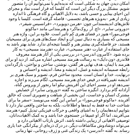
امکان دیدن جهان به شکلی است که ندیده‌ایم یا نمی‌توانیم آن را متصور
شویم. مشکل بزرگ دیگر این است که کلیسا که قرار است نماد و مجرای
این احیای بینایی و حسی باشد، به دلایل الاهیاتی و گاه فرهنگی تا اندازه
زیادی از هنر -به‌ویژه هنرهای تجسمی- فاصله گرفته است. کلیسا با وجود
تلاش‌های اندیشمندانی چون: «هرمن دویویرد»، «فرانسیس شیفر»،
«دوروتی سایر»، «اچ. آر. روک‌ماکر» و هنرمندانی مانند «ماکوتو
فوجی‌مورا» هنوز در فضای هنری کم تاثیر است. علاوه بر این، واژه هنر
مسیحی که بسیاری به دنبال تبیین آن و ایجاد سبک‌های هنری برای مسیحیان
هستند، جز فاصله‌گیری بیشتر هنر و کلیسا نتیجه‌ای‌ ندارد. شاید بهتر باشد به
جای استفاده از عبارت «هنر مسیحی»، عبارت «هنرمند مسیحی» به کار
برده شود. «کامرون اندرسن» در بررسی یکی از آثار هنرمند معروف
فلاندری «ون دایک» به رسالت هنرمند مسیحی اشاره می‌کند. از دید او برای
هنرمند با ایمان، هدف نهایی هر گفتن، نوشتن، ساختن و نواختن، بازگرداندن
رابطه صمیمانه اندیشه و عمل، اندیشه و معنا، اندیشه و احساس و
درنهایت، خدا و انسان است. محدود ساختن فرم، تصویر و سبک ‌هنری بر
اندیشه تغییریافته در فیض خدای هنرمند مسیحی، لگام می‌زند و اجازه
نمی‌دهد او در مسیر احیای این آفرینش نیکو اما رنجور از ویروس گناه،
آزادانه گام بردارد. انگیزه ساختن به گفته «دوروتی سایر» از خصایص
مشترک انسان و خداست، این بخشی از شباهت و تصویری است که خالق
آفریده. «ماکوتو فوجی‌مورا» بر اساس این گفته می‌نویسد: «سفر ما برای
شناخت خدا نه فقط به ایده‌ها و اطلاعات، بلکه به ساختن واقعی نیاز دارد تا
بتوانیم ایده‌هایمان را به اشیای واقعی و حرکات فیزیکی تبدیل کنیم».هنرمند
می‌آفریند، اما اگر او عمیقا در جستجوی خدا باشد و به کمک الاهیات‌دانان،
توصیفی الاهیاتی از زیبایی داشته باشد، اثرش بازتاب الاهیاتی دارد و
می‌تواند دوشادوش مکاشافات دیگر، در درک ذره‌ای از بیکرانگی خدا یاری
رساند. به گفته «اندرسن» یک زندگی غنی و ژرف روحانی، تنها زمانی