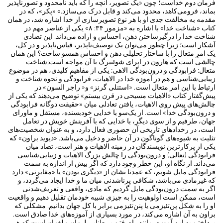
فرمان دوم خداست؛ چون «یک تصویر، آنچه را که باید نامحدود و تصورناپذیر
بماند، فرومی‌کاهد، محدود می‌کند و قابل درک می‌سازد.» «پکر»، که در
مقدمه به مخالفت جدی او با هر نوع تصویر‌سازی از خدا اشاره شد، در همان
کتاب «شناخت خدا» با اشاره به «مزمور ۳۴: ۸» یکی از عناصر مهم در
شناخت خدا را درگیرساختن ذهن، احساس و اراده می‌داند. این تضادی
آشکار است؛ زیرا چطور می‌توان یک توصیف‌ناپذیر، قیاس‌ناپذیر و در کل،
یک امرِ متعال را با ساختار تحلیلی ذهن و احساس همسو ساخت؟ این همان
چالشی است که هارون در اپرای شوئنبرگ با آن مواجه است;شناخت
متعال: فرابودگی و درون‌بودگی الاهی; یکی از مفاهیم کلیدی، هم در موضوع
زیبایی‌شناسی و هم در آموزه خدا در الاهیات، فرابودگی و نحوه شناخت و
ارتباط با این امر متعال است. «استنلی گرنز» و« راجر السون» در
پیش‌گفتار کتاب «الاهیات مسیحی در قرن بیستم» توضیح می‌دهند که یکی از
چالش‌های پیش ‌روی الاهیات، یافتن تعادلی میان «حقیقت دوگانه فرابودگی
و درون‌بودگی خدا» است. از یک‌سو با خدایی خودبسنده، مستقل و ماورای
جهان، طرفیم و از سوی دیگر، با خدایی که با آفرینش خویش در تعامل
است، در رخدادهای تاریخی آن حضوری فعال دارد، و به عنوان شخصیت‌های
تثلیث به شیوه‌های گوناگون در آن حاضر و دخیل می‌باشد. «دیوید براون» که
یکی از پرکارترین نویسندگان در زمینه الاهیات و هنر است، تضاد میان
فرابودگی (تعالی) و درون‌بودگی را چالش بزرگ الاهیات و زیبایی‌شناسی
‌می‌داند. از نگاه او، این خطر وجود دارد که اگر بیش از اندازه به سمت
فرابودگی مایل شویم، که عمدتا نشان از «دیگری بودن» یا «مغایرتی» دارد
که غیرمادی می‌باشد، شکافی پرناشدنی میان ما و خدا ایجاد می‌گردد، و
اگر به سمت درون‌بودگی مایل گردیم که مادی، واقعی و تعریف‌شدنی
است، ممکن است اولوهیت را به چیزی شبیه خودمان تقلیل ‌دهیم و واقعیت
او را به شکل پن‌تئیزمی یا پنن‌تئیزمی برابر با کل جهان بدانیم. مشکلی که
براون به آن اشاره می‌کند، در مورد بسیاری از آموزه‌های خدا صادق است.
پرداختن به این آموزه، مانند راه‌رفتن بر طنابی لرزان و لغزان است که هر