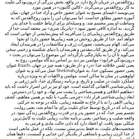
روح‌القدس در جریان تاریخ دارد. در واقع، بخش بزرگی از درون‌بودگی تثلیث
به کار روح‌القدس برمی‌گردد. «کالین گانتون» در همین مورد
می‌نویسد:«عیسای مسیح به عنوان حضور خاص و آزاد خدا در جهان، بنیان
آموزه حضور مطلق خداست. اما نمی‌توان این را بدون روح‌القدس که به
وساطت او پسر مجسم شد، و وسیله‌ای برای ارتباط خلقت با خدای پدر
گردید، به اندازه کافی تصور نمود.» «پاتریک شری» نیز معتقد است خدا از
طریق روح‌القدس زیبایی‌ای را می‌آفریند که پیش‌نمایشی از جهانی است که
خواهد آمد. خدا از طریق روحش در همه زیبایی‌ها حضور دارد؛ او نجوا
می‌کند، الهام می‌بخشد، تصورات ژرف و مکاشفات را در هنرمندان ایجاد
می‌کند، و از طریق کتاب‌مقدس و هنرمندان با دنیای شکسته و زخمی سخن
می‌گوید تا آن را به یکپارچگی بازگرداند. این موضوع را می‌توان در بحث «
درون‌بودگیِ فرابود» مولتمن نیز دید. بر اساس دیدگاه مولتمن، روح به
عنوان Ruach، یعنی نَفَس خلاقانه خدا «در» و «از طریق» همه چیز در جهان
عمل می‌کند و به عنوان Shekinahیعنی حضور مسکون خدا، به عنوان
اولوهیتی در میان ما ساکن است. مولتمن و الاهیات او به ويژه درباره
عملکرد تثلیث در صلیب و تاریخ، و برنامه رستگاری خدا، تاثیر ژرفی بر
زیبایی‌شناسی الاهیاتی گذاشته ‌است. خود او نیز بر این اصرار داشت که باید
«مفاهیم اخلاقی و هستی‌شناختی را پشت سر نهاد، و خود را در دسترس
ابعاد زیبایی‌شناختی قرار داد».«جِرِمی بگبی» با تکیه بر همین مفاهیم، کشف
زیبایی الاهی را نه با ارجاع به فلسفه زیبایی، بلکه در توجه به حرکتی
می‌داند که در تاریخ توسط خدای تثلیث برای ما انجام شد، یعنی روایت
تجسم پسر خدا، که در حضور پدر و در قدرت روح‌القدس زندگی نمود. در
واقعه صلیب و رستاخیز، یعنی برنامه نجات، زیبایی تثلیث به کامل‌ترین
شکلی نمود یافت. او اعتقاد دارد که دادن حالت مادی و فرمی به
شخصیت‌های تثلیث، نه فقط بت‌پرستی نیست، بلکه در عمل مانعی است
از جدا کردن زیبایی و نامتناهی از یکدیگر. این جدایی و گسست، دقیقا همان