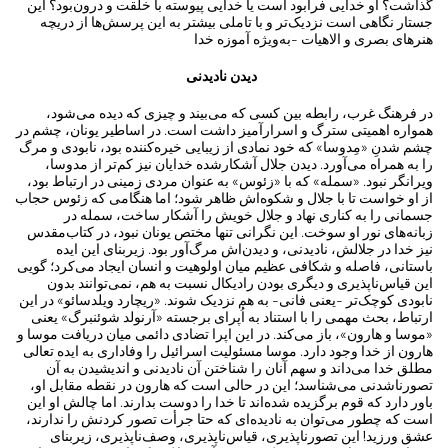
گذاشت؟ او خدایی فرابود است یا خدایی پیوسته با خلقت و درون‌بود؟ این
جستار نگاهی است نزدیک‌تر و با تاملی بیشتر به این پرسش‌ها از دریچه
هنرهای بصری و الاهیات -به‌ویژه آموزه خدا
دیدن نادیدنی
در فرهنگ غرب، رابطه بین کسی که می‌بیند و چیزی که دیده می‌شود،
همواره اهمیتی سترگ و اسرارآمیز داشت است. در اساطیر یونان، چشم در
چشم شدنِ «مِدوسا» که خود نمادی از زیبایی خیره‌کننده بود، نابودی و مرگ
را به همراه می‌آورد. دیدن جلال آشکارشده خدایان نیز کم‌تر از مدوسا،
ویرانگر نبود. «سمله» که با «زئوس» به عنوان مردی زمینی در ارتباط بود،
از او خواست تا با جلال و شکوه‌اش ظاهر شود؛ اما هنگامی که زئوس حجاب
جسمانی را به کناری نهاد و جلال خویش را آشکار ساخت، سمله در
زبانه‌های نور او سوخت. این نگرانی تنها مختص یونان نبود، در کتاب‌مقدس
نیز خدا در جلالش، نادیدنی، و دیدن‌اش مرگ‌آور بود. زیربنای این ایده
باستانی، فاصله و شکافی عظیم میان اولوهیت و انسان ایجاد می‌کرد؛ گویی
این قیاس‌ناپذیری و دیگری بودن رادیکال نسبت به هم، نمی‌توانند بدون
نابودی کوچک‌تر -یعنی فانی- به هم نزدیک شوند. «ریچارد ویلدسائو» در این
ارتباط، بحث مهمی را با استناد به اُپرای برجسته «آرنولد شوئنبرگ» یعنی
«موسا و هارون»، باز می‌کند. در این اپرا تضادی دائمی میان دریافت موسا و
هارون از خدا وجود دارد. موسا مسئولیت اسرائیل را وفاداری به ایده تعالی
مطلق خدا می‌داند و سهم آنان را شناختن آن نادیدنی و اندیشیدن به آن
تصورناشدنی می‌شناسد؛ این در حالی است که هارون در نقطه مقابل او،
باور دارد که قوم برگزیده شده‌اند تا خدا را دوست بدارند. اما چالش او این
است که چطور می‌توان به نادیده‌ای که حتا جرأت تصور کردنش را ندارند،
عشق ورزید! این تصور‌ناپذیری، قیاس‌ناپذیری، وصف‌ناپذیری، زیربنای