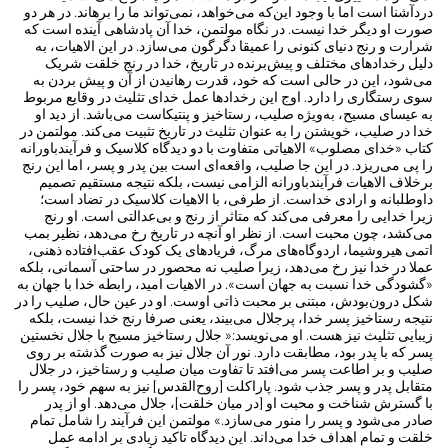
دردآشنا است اما با وجود این‌که می‌خواهد، نمی‌تواند ما را برهاند. در هر دو
صورت او دیگر خدا نیست. در نگاه مولتمن، خدا آن پادشاهی آینده است که
شرارت و رنج دنیای کنونی را عمیقا دگرگون می‌سازد. در این الاهیات، به
دلیل رخدادهای مختلف و پیش‌برنده در تاریخ، خدا در رنج خلقت شریک
می‌شود، این در حالی است که خود، قدرت رهانیدن از آن و پیش بردن به
سوی رستگاری را دارد. اوج این رخدادها عمل خدای تثلیث در وقایع مربوط
به عیسای مسیح، به‌ویژه صلیب، رستاخیز و پنتیکاست می‌باشد. از دید او
خدا در صلیب، خویشتن را به عنوان تثلیث در تاریخ تثبیت می‌کند. مولتمن در
کتاب «خدای مصلوب» الاهیاتی متفاوت با دو دیدگاه کلاسیک و فرآیندباورانه
را پی ‌می‌ریزد. در این جا صلیب، واقعه‌ای است بین پدر و پسر، اما این رنج
برخلاف الاهیات فرآیندباورانه الزامی نیست، بلکه نتیجه مستقیم تصمیم
داوطلبانه و ارادی خداست. از طرفی، با الاهیات کلاسیک در تضاد است؛
زیرا خدایی را معرفی می‌کند که متاثر از رنج و بی‌عدالتی است. او رنج
می‌کشد، چون محبت است. از نظر او آنچه در تاریخ رخ می‌دهد، نظیر بمب
اتمی هیروشیما، اردوگاه‌های مرگ، فریادهای یک کودک عقب‌افتاده ذهنی،
عملا در خدا نیز رخ می‌دهد، زیرا صلیب نه محصور در ساحتی آسمانی، بلکه
«گشودگی خدا نسبت به جهان است». در الاهیات امید، رابطه خدا با جهان به
شکل درون‌بودش، مبتنی بر محبت ذاتی اوست. او در عین حال، صلیب را در
نتیجه رستاخیز پسر خدا، پرجلال می‌بیند، یعنی صرفا رنج خدا نیست، بلکه
زیبایی تثلیث نیز هست. او می‌نویسد:« جلال رستاخیز مسیح با جلال نخستین
پسر که با پدر بود، مطابقت دارد. نور آن جلال نیز به صورت گذشته بر روی
صلیب و بر اطاعت پسر می‌افتد تا تفاوت میان صلیب و رستاخیز، در جلال
متقابل پدر و پسر جذب شود. پاراکلت [روح‌القدس] نیز به سهم خود، پسر را
با گسترش شناخت و محبت او [در میان خلقت]، جلال می‌دهد. او از پدر
صادر می‌شود و پسر را منور می‌سازد.» مولتمن این فرآیند را شامل تمام
خلقت و تمام اهداف خدا می‌داند. این دیدگاه تاکید زیادی بر ادامه عمل