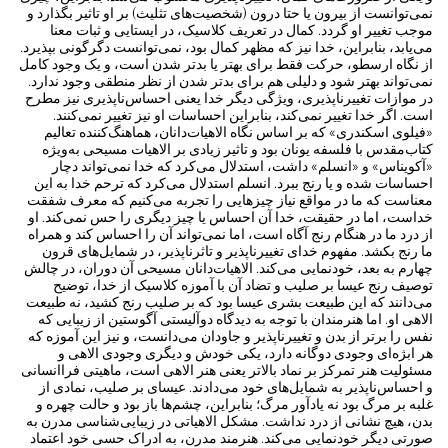
نمی‌توانست از بیرون یا حتا درون (شخصیت‌های تثلیث) بر او تاثیر بگذارد و
موجب تغییر او گردد. کمال در تعریف کلاسیک، در ایستایی و ثبات معنا
می‌یابد، بنابراین، خدا نیز که مظهر کمال بود، نمی‌توانست دگرگونی بپذیرد.
از نگاه ارسطو، حرکت فقط برای بهتر یا بدتر شدن است، و یک وجود کامل
نمی‌تواند بهتر شود و دلیلی هم برای بدتر شدن از نظر منطقی وجود ندارد.
در موازات تغییرناپذیری، ویژگی دیگر خدا یعنی احساس‌ناپذیری نیز مطرح
است. اگر خدا تغییر نمی‌کند، بنابر‌این احساسات او نیز تغییر نمی‌کنند.
«فیلوی اسکندری» که بر اساس نگاه الاهیات‌دانان، هماهنگ‌کننده تعالیم
کتاب‌مقدس با فلسفه یونان بود و تاثیر زیادی بر الاهیات مسیحی به‌ویژه
«آکویناس» و «انسلم» داشت، استدلال می‌کرد که خدا نمی‌تواند دچار
احساسات شده و یا رنج ببرد. انسلم استدلال می‌کرد که ترحم خدا به این
معناست که ما در مواقع نیاز چیزهایی را تجربه می‌کنیم که معرف شفقت
خداست، اما در حقیقت، خدا آن احساس یا چیز دیگری را حس نمی‌کند. او
از درد ما در هنگام رنج آگاه است، اما نمی‌تواند آن را احساس کند و همراه
ما رنج بکشد. مفهوم خدای تغییرناپذیر و تاثرناپذیر، در شمایل‌های قرون
چهارم به بعد، خودنمایی می‌کند. الاهیات‌دانان مسیحی آن دوران، در چالش
توصیف رنج عیسا بر صلیب و تضاد آن با آموزه کلاسیک از خدا، توضیح
می‌دانند که این طبیعت بشری عیسا بود که بر صلیب رنج کشید، نه طبیعت
الاهی او. اما هنرمندان با توجه به دیدگاه دوآلیستی آگوستین از زیبایی که
نفس را برتر از بدن و تغییر‌ناپذیر و جاودان می‌دانست، و نیز این آموزه که
هر ابژه‌ای وجودی دوگانه دارد، یکی خودش و دیگری وجودی الاهی و
مسئولیت هنر تمرکز بر نماد بالاتر یعنی هنر الاهی است، ماهیتی فراانسانی
و احساس‌ناپذیر به شمایل‌های خود می‌دادند. عیسای بر صلیب، نمادی از
غلبه بر مرگ بود نه یادآور مرگ؛ بنابراین، چشم‌ها باز بود و حالت چهره و
بدن، هیچ نشانی از درد نداشت. مشکل الاهیاتی در زیبایی‌شناسی مدرن به
صورتی دیگر خودنمایی می‌کند. هنرمند مدرن، به ادراک حسی خود اعتماد