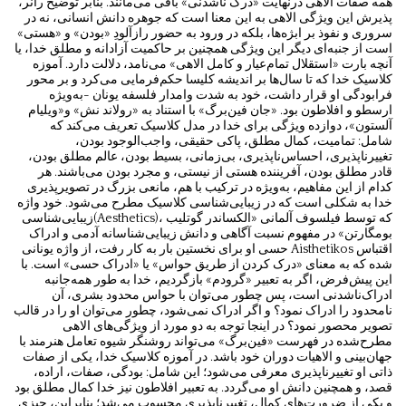
همه صفات الاهی درنهایت «درک ناشدنی» باقی می‌مانند. بنابر توضیح رانر،
پذیرش این ویژگی الاهی به این معنا است که جوهره دانش انسانی، نه در
سروری و نفوذ بر ابژه‌ها، بلکه در ورود به حضور رازآلودِ «بودن» و «هستی»
است از جنبه‌ای دیگر این ویژگی همچنین بر حاکمیت آزادانه و مطلق خدا، یا
آنچه بارت «استقلال تمام‌عیار و کامل الاهی» می‌نامد، دلالت دارد. آموزه
کلاسیک خدا که تا سال‌ها بر اندیشه کلیسا حکم‌فرمایی می‌کرد و بر محور
فرابودگی او قرار داشت، خود به شدت وامدار فلسفه یونان -به‌ویژه
ارسطو و افلاطون بود. «جان فین‌برگ» با استناد به «رولاند نش» و«ویلیام
آلستون»، دوازده ویژگی برای خدا در مدل کلاسیک تعریف می‌کند که
شامل: تمامیت، کمال مطلق، پاکی حقیقی، واجب‌الوجود بودن،
تغییر‌ناپذیری، احساس‌ناپذیری، بی‌زمانی، بسیط بودن، عالم مطلق بودن،
قادر مطلق بودن، آفریننده هستی از نیستی، و مجرد بودن می‌باشند. هر
کدام از این مفاهیم، به‌ویژه در ترکیب با هم، مانعی بزرگ در تصویر‌پذیری
خدا به شکلی است که در زیبایی‌شناسی کلاسیک مطرح می‌شود. خود واژه
زیبایی‌شناسی(Aesthetics)، که توسط فیلسوف آلمانی «الکساندر گوتلیب
بومگارتن» در مفهوم نسبت آگاهی و دانش زیبایی‌شناسانه آدمی و ادراک
حسی او برای نخستین بار به کار رفت، از واژه یونانی Aisthetikos اقتباس
شده که به معنای «درک کردن از طریق حواس» یا «ادراک حسی» است. با
این پیش‌فرض، اگر به تعبیر «گرودم» بازگردیم، خدا به طور همه‌جانبه
ادراک‌ناشدنی است، پس چطور می‌توان با حواس محدود بشری، آن
نامحدود را ادراک نمود؟ و اگر ادراک نمی‌شود، چطور می‌توان او را در قالب
تصویر محصور نمود؟ در اینجا توجه به دو مورد از ویژگی‌های الاهی
مطرح‌شده در فهرست «فین‌برگ» می‌تواند روشنگر شیوه تعامل هنرمند با
جهان‌بینی و الاهیات دوران خود باشد. در آموزه کلاسیک خدا، یکی از صفات
ذاتی او تغییر‌ناپذیری معرفی می‌شود؛ این شامل: بودگی، صفات، اراده،
قصد، و همچنین دانش او می‌گردد. به تعبیر افلاطون نیز خدا کمال مطلق بود
و یکی از ضرورت‌های کمال، تغییر‌ناپذیری محسوب می‌شد؛ بنابراین، چیزی