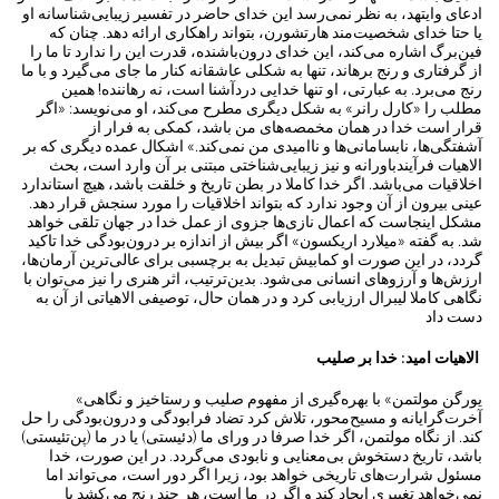
ادعای وایتهد، به نظر نمی‌رسد این خدای حاضر در تفسیر زیبایی‌شناسانه او
یا حتا خدای شخصیت‌مند هارتشورن، بتواند راهکاری ارائه دهد. چنا‌ن که
فین‌برگ اشاره می‌کند، این خدای درون‌باشنده، قدرت این را ندارد تا ما را
از گرفتاری و رنج برهاند، تنها به شکلی عاشقانه کنار ما جای می‌گیرد و با ما
رنج می‌برد. به عبارتی، او تنها خدایی دردآشنا است، نه رهاننده! همین
مطلب را «کارل رانر» به شکل دیگری مطرح می‌کند، او می‌نویسد: «اگر
قرار است خدا در همان مخمصه‌های من باشد، کمکی به فرار از
آشفتگی‌ها، نابسامانی‌ها و ناامیدی من نمی‌کند.» اشکال عمده‌ دیگری که بر
الاهیات فرآیندباورانه و نیز زیبایی‌شناختی مبتنی بر آن وارد است، بحث
اخلاقیات می‌باشد. اگر خدا کاملا در بطن تاریخ و خلقت باشد، هیچ استاندارد
عینی بیرون از آن وجود ندارد که بتواند اخلاقیات را مورد سنجش قرار دهد.
مشکل اینجاست که اعمال نازی‌ها جزوی از عمل خدا در جهان تلقی خواهد
شد. به گفته «میلارد اریکسون» اگر بیش از اندازه بر درون‌بودگی خدا تاکید
گردد، در این صورت او کمابیش تبدیل به برچسبی برای عالی‌ترین آرمان‌ها،
ارزش‌ها و آرزوهای انسانی می‌شود. بدین‌ترتیب، اثر هنری را نیز می‌توان با
نگاهی کاملا لیبرال ارزیابی کرد و در همان حال، توصیفی الاهیاتی از آن به
دست داد
الاهیات امید: خدا بر صلیب
«یورگن مولتمن» با بهره‌گیری از مفهوم صلیب و رستاخیز و نگاهی
آخرت‌گرایانه و مسیح‌محور، تلاش کرد تضاد فرابودگی و درون‌بودگی را حل
کند. از نگاه مولتمن، اگر خدا صرفا در ورای ما (دئیستی) یا در ما (پن‌تئیستی)
باشد، تاریخ دستخوش بی‌معنایی و نابودی می‌گردد. در این صورت، خدا
مسئول شرارت‌های تاریخی خواهد بود، زیرا اگر دور است، می‌تواند اما
نمی‌خواهد تغییری ایجاد کند و اگر در ما است، هر چند رنج می‌کشد یا