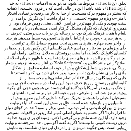
به خدا «Theos» مربوط می‌شود، می‌تواند به الاهیات «Theology» تعلق
داشته باشد؟ این در حالی است که در قرون نخست، الاهیات (Theologia)
که بیشتر در مفهوم درک مسیحیت از خدا به کار می‌رفت،در تضادی آشکار
با هنر -به‌ویژه در مفهوم تجسمی آن- قرار داشت. این نگرش برآمده از
سنت یهودی و یکی از مهم‌ترین فرامین الاهی، یعنی دومین فرمان بود. از
همین‌رو، ترتولیان که نگران مشکل گرفتار آمدن مسیحیان در دام تعلیم
بلعام یا همان فرهنگ شِرک بود، در رساله‌اش در باب بت‌پرستی، تعریف آن
را به هر چیزی -به‌ویژه در ارتباط با هنرهای تصویری- بسط می‌دهد. هر چند
از اواخر سده چهارم، هنرهای بصری تحت مفهوم شمایل‌نگاری توانست
جای ویژه‌ای در ساختار و مراسم عبادی کلیسای ارتودوکس شرق و بعدها در
کلیسای کاتولیک بگشاید، اما سنت پروتستان به دلایل مختلف، رابطه‌ای
پیچیده و گاه پرچالش با هنرهای بصری داشته است. با ظهور جریان اصلاحات
در آغاز سده شانزدهم و شعار "Sola Scriptura"، اصلاح‌گرانی مانند کالون و
زوینگلی، همچون شمایل‌شکنانِ پیش از خود، استفاده مخلوق از اشکال
مادی را برای نشان دادن ذات وصف‌ناپذیر خدای نادیدنی، کفر دانستند؛ تا
جایی که زوینگلی در سال ۱۵۲۴م. تمام نقاشی‌ها و مجسمه‌ها را از
کلیساهای پروتستان زوریخ حذف نمود. این رابطه در مسیحیت انجیلی پس
از جنگ به‌ویژه در آمریکا با دیدگاه‌های اندیشمندانی همچون «جی. آی. پکر»
پیچیده‌تر نیز شد. اما از طرفی، چهره عیسا اثر «وارنر سالمن»، اشتهای
مسیحیان انجیلی را همچنان تحریک می‌کند تا جایی که این تصویر بیش از
۵۰۰ میلیون بار بازتولید شده است. حال پرسش این است که آیا درنهایت
می‌توان بین آن نادیدنی و امرِ دیدنی، آشتی برقرار نمود؟ خدا در کجای دنیای
ما قرار دارد؟ اگر تجسم به عنوان اصلی کم‌تر انکارپذیر در الاهیات مسیحی
وجود دارد، آیا این جنبه مادی و تن‌گرفتن الاهی، زمینه‌ای برای ورود خدا به
درون زیست کنونی ما نیست؟ اگر به گفته آگوستین، خدا سرچشمه و نهایت
زیبایی است، پس چگونه می‌توان او را در دل این دنیای شکسته، به نمایش