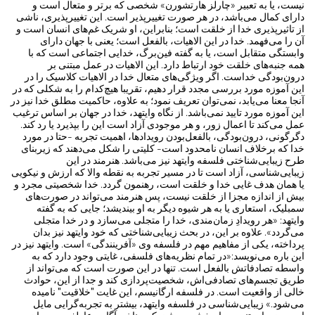
نیست، یا به‌ تعبیر «چارلز هارتشورن» شخصی که برتر و متعال است و
دارای کمال می‌باشد، در هر صورت تغییر‌پذیر است. این تغییر‌پذیری، ناشی
از تاثیر‌پذیری خدا از خلقت است؛ بنابراین، او شریک غم‌های انسان است و
آن را می‌فهمد. خدا در این الاهیات، بالفعل است؛ یعنی با جهان دارای
وابستگی متقابل است، یا به گفته فین‌برگ، خدایی اجتماعی است که با
همه جنبه‌های خلقت خود ارتباط دارد. این الاهیات‌ در عمل مبتنی بر
درون‌بودگی خداست. اگر ويژگی‌های متعال خدا در الاهیات کلاسیک را در
این آموزه مورد بررسی مجدد قرار دهیم، تقریبا هیچ‌کدام را به شکلی که در
آنجا معنا می‌یابد، نمی‌توان تعریف نمود؛ به علاوه، حاکمیت مطلق خدا نیز در
این آموزه مورد تایید نمی‌باشد. از نگاه وایتهد، خدا در جهان بر اساس ترغیب
عمل می‌کند تا اعمال زور، و هر موجودی آزاد است این را بپذیرد یا رد کند.
دگرگونی، درون‌بودگی، بالفعل‌بودن رویدادها، اهمیت تجربه -حتا در مورد
خدا که برخلاف انسان نامحدود است- کلیتی را شکل می‌دهند که زیربنای
طرح زیبایی‌شناختی فلسفه وایتهد نیز می‌باشد. هنرمند در این
زیبایی‌شناسی، آزاد است تا در مسیر تجربه به نقطه والا که ارزش و نیکویی
یا همان هدف غایی خدا و خلقت است، رهنمون گردد. خدا شخصیتی مجرد و
بیش از اندازه مجزا از خلقت نیست، پس هنرمند می‌تواند در صورت‌های
سمبلیک، استعاری یا به هر شیوه‌ دیگر به او بیندیشد؛ جایی که به گفته
وایتهد: «هر رویدادِ زمان‌مندی، خدا را متجلی می‌سازد و در خدا متجلی
می‌گردد». علاوه بر این، در بحث زیبایی‌شناختی که خود وایتهد نیز بدان
پرداخته، یکی از مفاهیم مهم در فلسفه وی «آفرینندگی» است. وایتهد نیز در
این ‌باره‌ می‌نویسد:«در تمام نظریه‌های فلسفی، غایتی وجود دارد که به
واسطه تصادفاتش بالفعل است. تنها در این صورت است که می‌تواند از
طریق تجسم‌های تصادفی‌اش، شخصیت‌پردازی کند و جدا از این، حوادث
خالی از واقعیت است. در فلسفه ارگانیسم، این غایت "خلاقیت" نامیده
می‌شود.» زیبایی‌شناسی در فلسفه وایتهد، بیشتر به تجربه‌گرایی مایل