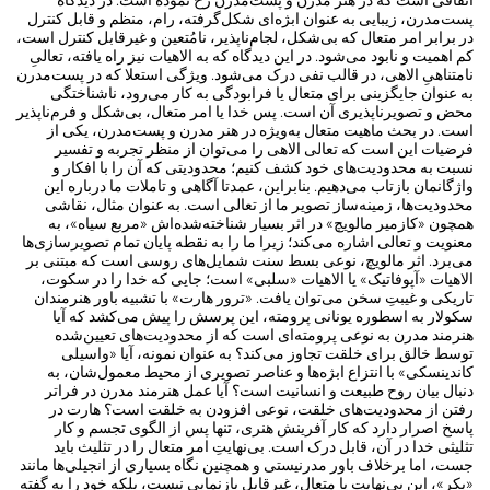
اتفاقی است که در هنر مدرن و پست‌مدرن رخ نموده است. در دیدگاه
پست‌مدرن، زیبایی به عنوان ابژه‌ای شکل‌گرفته، رام، منظم و قابل کنترل
در برابر امر متعال که بی‌شکل، لجام‌ناپذیر، نامُتعین و غیرقابل کنترل است،
کم اهمیت و نابود می‌شود. در این دیدگاه که به الاهیات نیز راه یافته، تعالیِ
نامتناهیِ الاهی، در قالب نفی درک می‌شود. ویژگی استعلا که در پست‌مدرن
به عنوان جایگزینی برای متعال یا فرابودگی به کار می‌رود، ناشناختگی
محض و تصویر‌ناپذیری آن است. پس خدا یا امر متعال، بی‌شکل و فرم‌ناپذیر
است. در بحث ماهیت متعال به‌ویژه در هنر مدرن و پست‌مدرن، یکی از
فرضیات این است که تعالی الاهی را می‌توان از منظر تجربه و تفسیر
نسبت به محدودیت‌های خود کشف کنیم؛ محدودیتی که آن‌ را با افکار و
واژگانمان بازتاب می‌دهیم. بنابراین، عمدتا آگاهی و تاملات ما درباره این
محدودیت‌ها، زمینه‌ساز تصویر ما از تعالی است. به عنوان مثال، نقاشی
همچون «کازمیر مالویچ» در اثر بسیار شناخته‌شده‌اش «مربع سیاه»، به
معنویت و تعالی اشاره می‌کند؛ زیرا ما را به نقطه پایان تمام تصویر‌سازی‌ها
می‌برد. اثر مالویچ، نوعی بسط سنت شمایل‌های روسی است که مبتنی بر
الاهیات «آپوفاتیک» یا الاهیات «سلبی» است؛ جایی که خدا را در سکوت،
تاریکی و غیبتِ سخن می‌توان یافت. «ترور هارت» با تشبیه باور هنرمندان
سکولار به اسطوره یونانی پرومته، این پرسش را پیش می‌کشد که آیا
هنرمند مدرن به نوعی پرومته‌ای‌ است که از محدودیت‌های تعیین‌شده
توسط خالق برای خلقت تجاوز می‌کند؟ به عنوان نمونه، آیا «واسیلی
کاندینسکی» با انتزاع ابژه‌ها و عناصر تصویری از محیط معمول‌شان، به
دنبال بیان روح طبیعت و انسانیت است؟ آیا عمل هنرمند مدرن در فراتر
رفتن از محدودیت‌های خلقت، نوعی افزودن به خلقت است؟ هارت در
پاسخ اصرار دارد که کار آفرینش هنری، تنها پس از الگوی تجسم و کار
تثلیثی خدا در آن، قابل درک است. بی‌نهایتِ امر متعال را در تثلیث باید
جست، اما برخلاف باور مدرنیستی و همچنین نگاه بسیاری از انجیلی‌ها مانند
«پکر»، این بی‌نهایت یا متعال، غیرقابل بازنمایی نیست، بلکه خود را به گفته