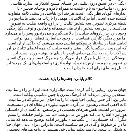
«بگبی»، در عشق درون ‌تثلیثی در عیسای مسیح آشکار می‌سازد. نقاشی
دیواری «ماساچیو» به نام «تثلیث به همراه باکره و یوحنای قدیس» تا
اندازه‌ای گویای نظر بگبی است. هرچند این نقاشی در سنتی کاملا متفاوت
کشیده شده است، اما درک الاهیاتی مهمی را بازتاب می‌دهد. ماساچیو در
نقطه مرکزی تصویر، سه شخص تثلیث را در اوج واقعه صلیب به تصویر
می‌کشد. در بین سه شخص، ارتباطی صمیمانه و نمادین و نوعی یکپارچگی
وجود دارد. پدر بازوهای صلیب را بالا می‌گیرد و بدن رنجور پسر را بر‌می‌دارد.
اما مورد دیگر، کارکرد فضاست. با وجود جداسازی فضاها از هم، نوعی
تعامل فضا در ساختار پرسپکتیو نقاشی دیده می‌شود که حاکی از آن است
که این رویداد شگفت‌انگیز، یعنی واقعه صلیب که همه اعضای تثلیث در آن
شراکت دارند، به شکلی جدایی‌ناپذیر با دنیای ما پیوند خورده است. این
پیوستگی، در تقابل با مرگ قرار می‌گیرد؛ چه مرگ عیسا و چه مرگ انسان
در تصویر مقبره سفارش‌دهنده (خانواده لنزی) و استخوان‌های یک مرده؛ این
تقابل زمینه‌ای برای امید جاودان است.
کلام پایانی: چشم‌ها را باید شست
جهان مدرن، زیبایی را گم کرده است. «بالتازار» علت این امر را در تمامیت
استعلایی زیبایی می‌داند که فرهنگ مدرن با چنین تمامیتی بیگانه است.
بنابراین، اگر حس زیبایی احیا شود، ما را به احیای امر نیکو که در تمامیت
ذات الاهی است، رهنمون می‌گردد. «دیوید تیلور» در مقاله‌ای در «مسیحیت
امروز» در اهمیت نقش هنرهای تجسمی در پرستش، به گفته‌ای از «استنلی
هوراس» اشاره می‌کند. هوراس می‌نویسد: «ما نمی‌توانیم حقیقت را ببینیم،
مگر آن‌ که چشمان‌مان را بگشاییم.» تیلور در ادامه توضیح می‌دهد که بینایی
ما در اثر سقوط و گناه، در هم شکسته است؛ بنابراین، برای دیدن جهان خدا
به شکلی درست، نیازمند تعلیم بینایی خود هستیم. در واقع هنرهای تجسمی