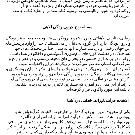
می‌پردازد که به تعبیر مارتین لوتر، «پنهان» است. همچنین «لوییس بونوئل»
در آثار سورئالیستی خود، با حقیقی نشان دادن رنج، به گفته «اچ. آر.
روکماکر» به شیوه ‌رئالیستی به ترسیم کتاب‌مقدس و شاید کتاب جامعه
می‌پردازد.
مساله رنج: درون‌بودگی الاهی
زیبایی‌شناسی‌ الاهیاتی مدرن، عموما رویکردی متفاوت به مساله‌ فرابودگی
و درون‌بودگی دارد. این گروه به دنبال راهی هستند تا خدا را وارد پرسش‌های
این جهان زخمی و دردمند بسازند. آنها به دنبال خدا در پیچیدگی‌های جهان
پساجنگ، در دهشت کوره‌های آدم‌سوزی آشوئیتس و داخائو در نسل‌کشی
رواندا، در برده‌داری جنسی، در بحران‌های محیط زیستی و در فقر و رنج و
سرگردانی انسان معاصر می‌گردند. رویکردها در این الاهیات، طیف
گسترده‌ای را در برمی‌گیرد. برخی عملا در راستای تفکر دوران روشنگری و
اندیشه‌های کانت و هگل، به درون‌بودگی خدا می‌پردازند و برخی با وجود
نگرش مبتنی بر تعالی‌ به خدا، سعی در توضیح مناسبی از درون‌بودگی او
دارند. از این میان، دو آموزه که بیشترین تاثیر را در درک زیبایی‌شناسی
داشته‌اند، مورد واکاوی قرار گرفته‌اند.
الاهیات فرآیندباورانه: خدایی دردآشنا
یکی از معروف‌ترین این دیدگا‌ه‌ها، بر چارچوب الاهیات ‌فرآیندباورانه یا
پویشی بنا شده است. الاهیات فرآیندباورانه، بر اساس آرای «آلفرد
نورث‌وایتهد» و با استنتاج از توصیف «هراکلیتوس» از تغییر‌پذیری امرِ واقع،
که کاملا برخلاف دیدگاه کلاسیک دوران خود بود، شکل گرفت. در این تفکر،
خدا چه به تعبیر وایتهد موجودی فناناپذیر باشد که دارای کمال نخستین