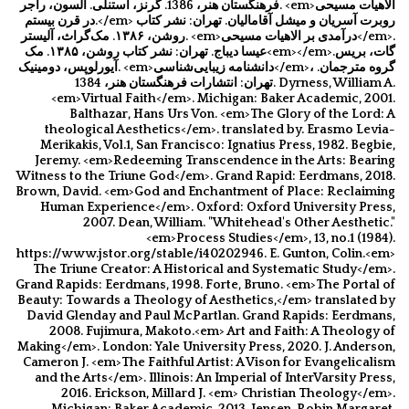
فرهنگستان هنر، 1386. گرنز، استنلی. السون، راجر. <em>الاهیات مسیحی
در قرن بیستم.</em> روبرت آسریان و میشل آقامالیان. تهران: نشر کتاب
روشن، ۱۳۸۶. مک‌گراث، آلیستر. <em>درآمدی بر الاهیات مسیحی</em>.
عیسا دیباج. تهران: نشر کتاب روشن، ۱۳۸۵. مک<em>‌</em>گات، بریس.
آیورلوپس، دومینیک. <em>دانشنامه زیبایی‌شناسی</em>، گروه مترجمان.
تهران: انتشارات فرهنگستان هنر، 1384. Dyrness, William A.
<em>Virtual Faith</em>. Michigan: Baker Academic, 2001.
Balthazar, Hans Urs Von. <em>The Glory of the Lord: A
theological Aesthetics</em>. translated by. Erasmo Levia-
Merikakis, Vol.1, San Francisco: Ignatius Press, 1982. Begbie,
Jeremy. <em>Redeeming Transcendence in the Arts: Bearing
Witness to the Triune God</em>. Grand Rapid: Eerdmans, 2018.
Brown, David. <em>God and Enchantment of Place: Reclaiming
Human Experience</em>. Oxford: Oxford University Press,
2007. Dean, William. "Whitehead's Other Aesthetic."
<em>Process Studies</em>, 13, no.1 (1984).
https://www.jstor.org/stable/i40202946. E. Gunton, Colin.<em>
The Triune Creator: A Historical and Systematic Study</em>.
Grand Rapids: Eerdmans, 1998. Forte,‌ Bruno. <em>The Portal of
Beauty: Towards a Theology of Aesthetics,</em> translated by
David Glenday and Paul McPartlan. Grand Rapids: Eerdmans,
2008. Fujimura, Makoto.<em> Art and Faith: A Theology of
Making</em>. London: Yale University Press, 2020. J. Anderson,
Cameron J. <em>The Faithful Artist: A Vison for Evangelicalism
and the Arts</em>. Illinois: An Imperial of InterVarsity Press,
2016. Erickson, Millard J. <em> Christian Theology</em>.
Michigan: Baker Academic, 2013. Jensen, Robin Margaret.