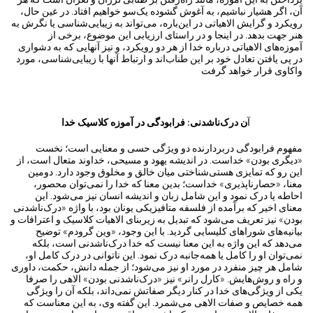
آن، اگر هشیار نباشیم، به آغوش گشوده یک‌سو خواهیم افتاد. در عین حال،
رویکرد و گرایش الاهیاتی در این‌باره، می‌تواند به زیبایی‌شناسی یا نگرش به
هنر جهت بدهد. در اینجا و در راستای ارزیابی این موضوع، برخی از
آموزه‌های الاهیاتی درباره خدا از هر دو رویکرد، و نیز آنهایی که به دشواری
در پی یافتن تعادل خود بر این طناب‌اند و ارتباط آنها با زیبایی‌شناسی، مورد
واکاوی قرار خواهد گرفت
آ
ن درک‌ناشدنی: فرابودگی در آموزه کلاسیک خدا
مفهوم فرابودگی دربردارنده دو ویژگی حسی و معنایی است؛ نخست
«دیگری بودن» خداست. در اندیشه یهود و مسیحی، خداوند متعال است، از
این رو که تمایزی هستی‌شناختی میان خالق و مخلوق وجود دارد. دومین
معنا، «حصارناپذیری» خداست؛ بدین معنا که خدا را نمی‌توان محصور،
احاطه یا درک نمود و این شامل زبان و اندیشه انسان نیز می‌شود. این
معنای اخیر که برآمده از فلسفه متافیزیکی یونان بود، با واژه «درک‌ناشدنی
بودن» نیز تعریف می‌شود که تبدیل به زیربنای الاهیات کلاسیک و اعترافات و
بیانیه‌های شوراهای کلیسایی گردید. با این وجود، «وین گرودم» توضیح
می‌دهد که این واژه به این معنا نیست که خدا درک‌ناشدنی است، بلکه
نمی‌توان او را کامل یا همه‌جانبه درک نمود. این ناتوانی در درک کامل او،
شامل هر چیز منفرد در مورد او نیز می‌شود؛ از جمله دانش، حکمت، داوری
و راه‌ و روش‌هایش. «کارل رانر» نیز «درک‌ناشدنی بودن» الاهی را صرفا
یکی از ویژگی‌های خدا در کنار دیگر صفاتش نمی‌داند، بلکه آن‌ را ویژگی
همه خصایص و صفات الاهی می‌شمرد. این گفته وی، به این معناست که