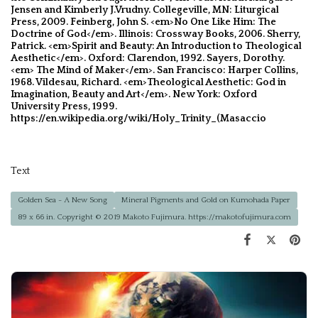
Jensen and Kimberly J.Vrudny. Collegeville, MN: Liturgical
Press, 2009. Feinberg, John S. <em>No One Like Him: The
Doctrine of God</em>. Illinois: Crossway Books, 2006. Sherry,
Patrick. <em>Spirit and Beauty: An Introduction to Theological
Aesthetic</em>. Oxford: Clarendon, 1992. Sayers, Dorothy.
<em> The Mind of Maker</em>. San Francisco: Harper Collins,
1968. Vildesau, Richard. <em>Theological Aesthetic: God in
Imagination, Beauty and Art</em>. New York: Oxford
University Press, 1999.
https://en.wikipedia.org/wiki/Holy_Trinity_(Masaccio
Text
Golden Sea - A New Song
Mineral Pigments and Gold on Kumohada Paper
89 x 66 in. Copyright © 2019 Makoto Fujimura. https://makotofujimura.com