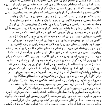
است، زیرا مبتنی بر پاسخ فوری، فیزیکی، ناخودآگاه و عاطفی به جهان
است. اما چنان ‌که «ویلیام دین» تاکید می‌کند، جنبه عقلانی نیز دارد. از این‌رو
عقلانی است که اثر هنری را تبدیل به یک «گزاره» کرده و آگاهی قطعی و
عقلانی بیننده را «احساس گزاره‌ای» می‌داند که همان تجربه ‌زیبایی‌شناسی
است. نکته مهم این است که این ابژه هنری (به‌عنوان مثال خدا)، روایت
کتاب‌مقدسی، موضوع الاهیاتی، پرتره، یا یک منظره، به عنوان نظریه یا
معنا، به شدت انتزاعی می‌شود؛ زیرا می‌تواند یک پیش‌بینی تخیلی از یک
انتخاب خیالی از شرایط باشد. در واقع، گزاره، سوژه را فریب می‌دهد تا آن
گزاره را در تجربه ذهنی بازآفرینی کند. این در حالی است که در نظام
کانتی، «زیبایی» پیشا‌تجربی است و نتیجه تاثیرهای سوبژکتیو یک ابژه در
آگاهی بر اساس پیش‌فرض‌های تجربه پیشین است. آموزه ‌متافیزیکی، به
تعبیر خود وایتهد پایه‌های جهان را برخلاف تجربه‌گرایی صِرف کانتی، در
تجربه‌ زیبایی‌شناختی می‌داند و تمام جنبه‌های نظم خلقت را برآمده از نظم
زیبایی‌شناسی می‌شمرد. اما در عین حال، این نظم را برآمده از ذات خدا
می‌داند. از سویی، ابدی بودن خدا در این الاهیات بر این دلالت دارد که برای
خدا پیروزی آخرت‌گرایانه «خیر» در هر لحظه وجود دارد و خدا در ذات خود
به «شرّ»، درد و انحطاط عالِم است و در آنجا با نیکویی بر آن غلبه می‌کند.
بدین‌ترتیب، با این ادعای الاهیات فرآیندباورانه، خدا همان‌اندازه که می‌تواند
در مناظر باشکوه «انسل آدامز» از طبیعت آمریکا دیده شود، می‌تواند در
میان کارگران معادن طلای برزیل در عکس‌های «سباستائو سالگادو»
معروف به «گودال جهنم» نیز حاضر باشد. عکس معروف «مایک ولز» از
قحطی اوگاندا که در آن، دستِ مردی سفیدپوست، دست‌های به‌شدت
نحیف و رنجور سیاه‌پوستی را گرفته، نه فقط می‌تواند کارکردهای
اجتماعی، معناسازی یا حتا ساختارشکنانه داشته باشد، بلکه می‌تواند مُعرف
حضور خدایی باشد که خود رنج می‌کشد. اکنون پرسش این است که چگونه
و به چه معنا، خدا در کنار خلقت رنج می‌کشد و در عین حال قرار است
خدایی باشد که تنها او قادر است خلقت را از شرّ نجات دهد؟ برخلاف گفته و